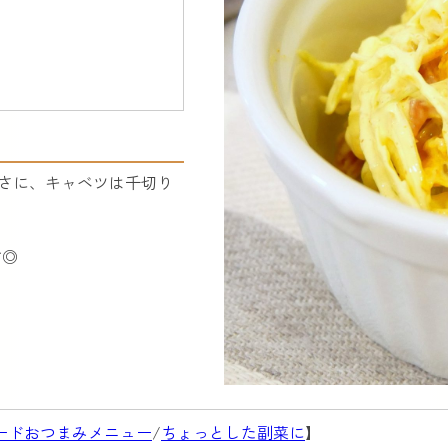
長さに、キャベツは千切り
す◎
ードおつまみメニュー
/
ちょっとした副菜に
】