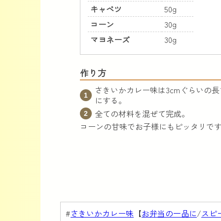
キャベツ
50g
コーン
30g
マヨネーズ
30g
作り方
さきいかカレー味は3cmぐらいの
にする。
全ての材料を混ぜて完成。
コーンの甘味でお子様にもピッタリで
#
さきいかカレー味
【
お弁当の一品に
/
スピ