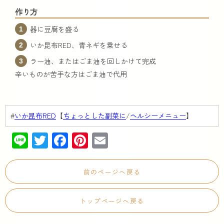
作り方
器に豆腐を盛る
いか昆布RED、青ネギを乗せる
ラー油、またはごま油を回しかけて完成
辛いものが苦手な方はごま油で代用
#
いか昆布RED
【
ちょっとした副菜に
/
ヘルシーメニュー
】
Line
Twitter
Facebook
Pinterest
Email
前のページへ戻る
トップページへ戻る