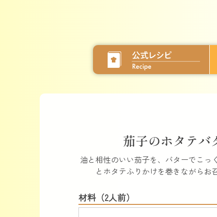
茄子のホタテバ
油と相性のいい茄子を、バターでこっ
とホタテふりかけを巻きながらお
材料（2人前）