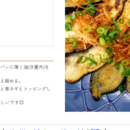
パンに薄く油(分量外)を
え絡める。
と青ネギとトッピングし
味しいです◎