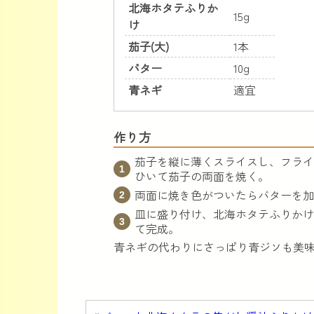
北海ホタテふりか
15g
け
茄子(大)
1本
バター
10g
青ネギ
適宜
作り方
茄子を縦に薄くスライスし、フライ
ひいて茄子の両面を焼く。
両面に焼き色がついたらバターを加
皿に盛り付け、北海ホタテふりかけ
て完成。
青ネギの代わりにさっぱり青ジソも美