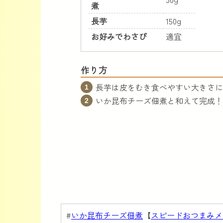
煮
長芋
150g
お好みでわさび
適宜
作り方
長芋は皮をむき食べやすい大きさに
いか昆布チーズ佃煮と和えて完成！
#
いか昆布チーズ佃煮
【
スピードおつまみメ