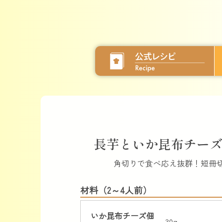
長芋といか昆布チー
角切りで食べ応え抜群！短冊
材料（2～4人前）
いか昆布チーズ佃
30g