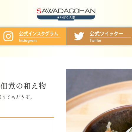
ズ佃煮の和え物
切りでもどうぞ。